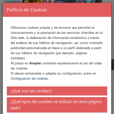
Política de Cookies
Utilizamos cookies propias y de terceros que permiten el
funcionamiento y la prestación de los servicios ofrecidos en el
MENU
Sitio web, la elaboración de información estadística a través
del análisis de sus hábitos de navegación, así como mostrarle
publicidad personalizada en base a un perfil elaborado a partir
de sus hábitos de navegación (por ejemplo, páginas
Información de reservas
visitadas).
Al pulsar en
Aceptar
consiente expresamente el uso de todas
Reserva online
las cookies.
Si desea rechazarlas o adaptar su configuración, pulse en
Boletín reservas (PDF)
Configuración de cookies
.
Web Patrocinada
¿Qué son las cookies?
¿Qué tipos de cookies se utilizan en esta página
web?