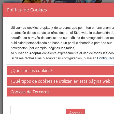
Política de Cookies
Utilizamos cookies propias y de terceros que permiten el funcionamien
prestación de los servicios ofrecidos en el Sitio web, la elaboración d
MENU
estadística a través del análisis de sus hábitos de navegación, así c
publicidad personalizada en base a un perfil elaborado a partir de sus
navegación (por ejemplo, páginas visitadas).
Al pulsar en
Aceptar
consiente expresamente el uso de todas las coo
Información de reservas
Si desea rechazarlas o adaptar su configuración, pulse en
Configurac
Reserva online
¿Qué son las cookies?
Boletín reservas (PDF)
¿Qué tipos de cookies se utilizan en esta página web?
Web Patrocinada
Cookies de Terceros