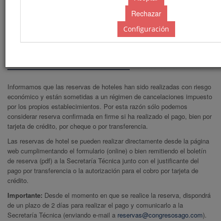
Configuración
Información de reservas
Informamos que las reservas de hoteles han sido realizadas con riesgo
económico y están sometidas a un régimen de cancelaciones impuesto
por los propios establecimientos. Por esta razón sólo podemos
considerar reserva confirmada en firme si ha realizado el pago, bien por
tarjeta de crédito, por cheque o por transferencia.
Las reservas de hotel se pueden realizar directamente desde la página
web cumplimentando el formulario (online) o bien remitiendo el boletín
de reserva (pdf) a la Secretaría Técnica junto con el justificante del
pago por transferencia o la autorización para el cobro por tarjeta de
crédito.
Importante:
Desde el momento en que se realice la reserva, dispondrá
de un plazo de 2 días para realizar el pago y comunicarlo a la
Secretaría Técnica (enviando e-mail a
reservas@congresosago.com
).