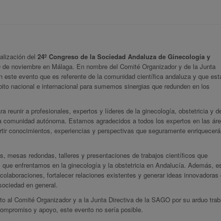
alización del
24º Congreso de la Sociedad Andaluza de Ginecología y
y 9 de noviembre en Málaga. En nombre del Comité Organizador y de la Junta
en este evento que es referente de la comunidad científica andaluza y que est
bito nacional e internacional para sumemos sinergias que redunden en los
a reunir a profesionales, expertos y líderes de la ginecología, obstetricia y 
ra comunidad autónoma. Estamos agradecidos a todos los expertos en las ár
rtir conocimientos, experiencias y perspectivas que seguramente enriquecerá
as, mesas redondas, talleres y presentaciones de trabajos científicos que
que enfrentamos en la ginecología y la obstetricia en Andalucía. Además, e
colaboraciones, fortalecer relaciones existentes y generar ideas innovadoras
sociedad en general.
o al Comité Organizador y a la Junta Directiva de la SAGO por su arduo trab
compromiso y apoyo, este evento no sería posible.