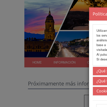
Polític
Utiliza
los ser
análisi
base a 
visitada
Al puls
Si dese
HOME
INFORMACIÓN
COMITÉS
¿Qué 
¿Qué 
Próximamente más información
Cooki