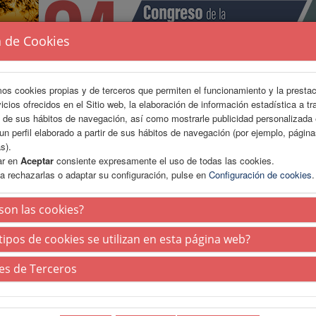
a de Cookies
mos cookies propias y de terceros que permiten el funcionamiento y la presta
vicios ofrecidos en el Sitio web, la elaboración de información estadística a tr
s de sus hábitos de navegación, así como mostrarle publicidad personalizada
un perfil elaborado a partir de sus hábitos de navegación (por ejemplo, págin
s).
ar en
Aceptar
consiente expresamente el uso de todas las cookies.
a rechazarlas o adaptar su configuración, pulse en
Configuración de cookies
.
ÁREA CIENTÍFICA
INSCRIPCIÓN
ALOJAMIENTO
son las cookies?
tipos de cookies se utilizan en esta página web?
es de Terceros