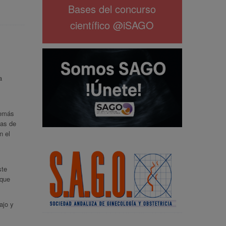
Bases del concurso
científico @iSAGO
a
demás
eas de
n el
ste
 que
ajo y