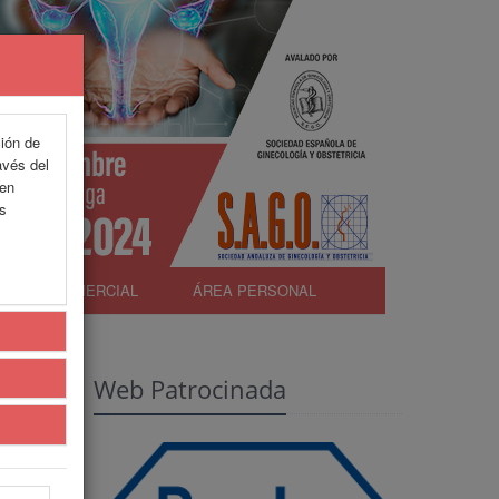
ción de
avés del
 en
as
EXP. COMERCIAL
ÁREA PERSONAL
Web Patrocinada