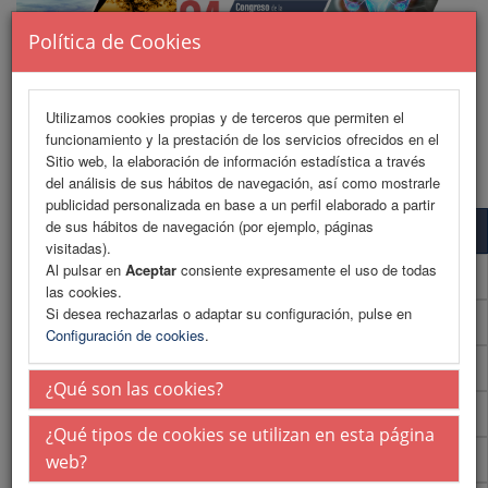
Política de Cookies
Utilizamos cookies propias y de terceros que permiten el
funcionamiento y la prestación de los servicios ofrecidos en el
MENU
Sitio web, la elaboración de información estadística a través
del análisis de sus hábitos de navegación, así como mostrarle
publicidad personalizada en base a un perfil elaborado a partir
de sus hábitos de navegación (por ejemplo, páginas
Programa
visitadas).
Al pulsar en
Aceptar
consiente expresamente el uso de todas
Programa (PDF)
las cookies.
Si desea rechazarlas o adaptar su configuración, pulse en
Normativa comunicaciones
Configuración de cookies
.
Envío de comunicaciones
¿Qué son las cookies?
Plantillas
¿Qué tipos de cookies se utilizan en esta página
Talleres
web?