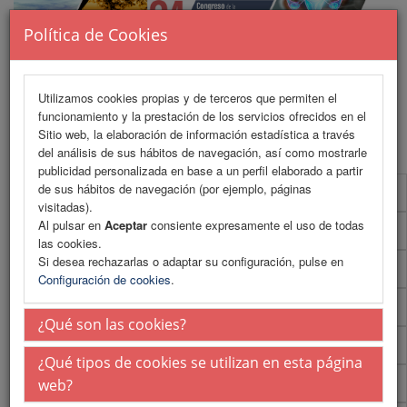
Política de Cookies
Utilizamos cookies propias y de terceros que permiten el
funcionamiento y la prestación de los servicios ofrecidos en el
MENU
Sitio web, la elaboración de información estadística a través
del análisis de sus hábitos de navegación, así como mostrarle
publicidad personalizada en base a un perfil elaborado a partir
de sus hábitos de navegación (por ejemplo, páginas
Programa
visitadas).
Al pulsar en
Aceptar
consiente expresamente el uso de todas
Programa (PDF)
las cookies.
Si desea rechazarlas o adaptar su configuración, pulse en
Normativa comunicaciones
Configuración de cookies
.
Envío de comunicaciones
¿Qué son las cookies?
Plantillas
¿Qué tipos de cookies se utilizan en esta página
Talleres
web?